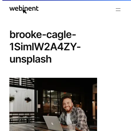
Ga
naar
de
inhoud
brooke-cagle-
1SimlW2A4ZY-
unsplash